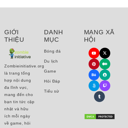
GIỚI
DANH
MẠNG XÃ
THIỆU
MỤC
HỘI
Bóng đá
Du lịch
Zombieinitiative.org
Game
là trang tổng
hợp nội dung
Hỏi Đáp
đa lĩnh vực,
Tiểu sử
mang đến cho
bạn tin tức cập
nhật và hữu
ích mỗi ngày
về game, hỏi