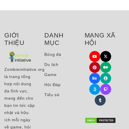
GIỚI
DANH
MẠNG XÃ
THIỆU
MỤC
HỘI
Bóng đá
Du lịch
Zombieinitiative.org
Game
là trang tổng
hợp nội dung
Hỏi Đáp
đa lĩnh vực,
Tiểu sử
mang đến cho
bạn tin tức cập
nhật và hữu
ích mỗi ngày
về game, hỏi