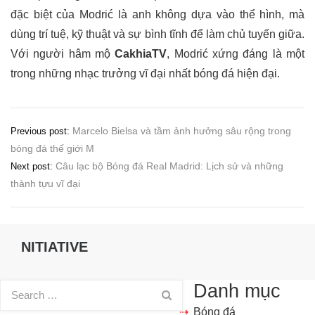
đặc biệt của Modrić là anh không dựa vào thể hình, mà
dùng trí tuệ, kỹ thuật và sự bình tĩnh để làm chủ tuyến giữa.
Với người hâm mộ
CakhiaTV
, Modrić xứng đáng là một
trong những nhạc trưởng vĩ đại nhất bóng đá hiện đại.
Điều
Marcelo Bielsa và tầm ảnh hưởng sâu rộng trong
Previous post:
bóng đá thế giới M
hướng
Câu lạc bộ Bóng đá Real Madrid: Lịch sử và những
Next post:
bài
thành tựu vĩ đại
viết
NITIATIVE
Danh mục
Bóng đá