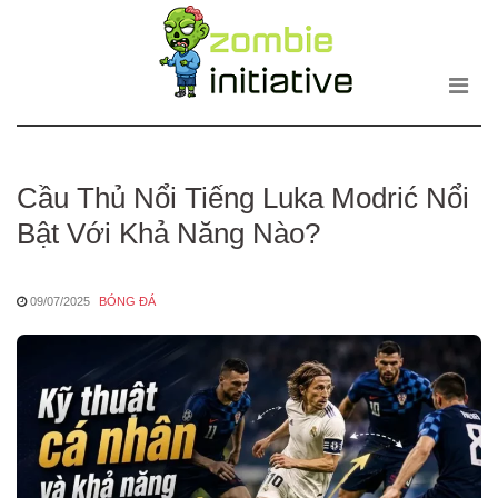
Zombie
Skip
to
the
content
Cầu Thủ Nổi Tiếng Luka Modrić Nổi
Bật Với Khả Năng Nào?
09/07/2025
BÓNG ĐÁ