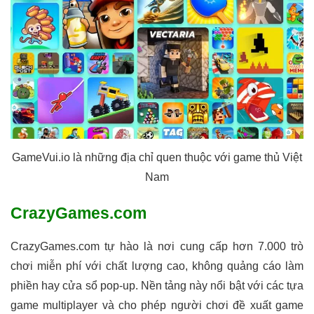
GameVui.io là những địa chỉ quen thuộc với game thủ Việt
Nam
CrazyGames.com
CrazyGames.com tự hào là nơi cung cấp hơn 7.000 trò
chơi miễn phí với chất lượng cao, không quảng cáo làm
phiền hay cửa sổ pop-up. Nền tảng này nổi bật với các tựa
game multiplayer và cho phép người chơi đề xuất game