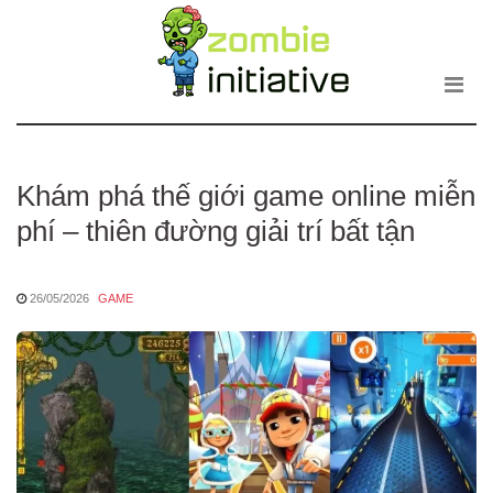
Zombie
Skip
to
the
content
Khám phá thế giới game online miễn
phí – thiên đường giải trí bất tận
26/05/2026
GAME