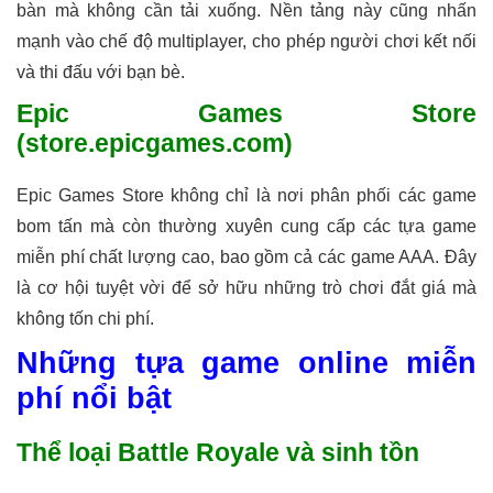
bàn mà không cần tải xuống. Nền tảng này cũng nhấn
mạnh vào chế độ multiplayer, cho phép người chơi kết nối
và thi đấu với bạn bè.
Epic Games Store
(store.epicgames.com)
Epic Games Store không chỉ là nơi phân phối các game
bom tấn mà còn thường xuyên cung cấp các tựa game
miễn phí chất lượng cao, bao gồm cả các game AAA. Đây
là cơ hội tuyệt vời để sở hữu những trò chơi đắt giá mà
không tốn chi phí.
Những tựa game online miễn
phí nổi bật
Thể loại Battle Royale và sinh tồn