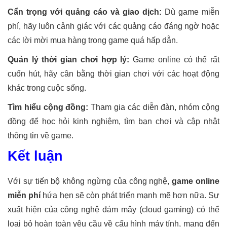
Cẩn trọng với quảng cáo và giao dịch:
Dù game miễn
phí, hãy luôn cảnh giác với các quảng cáo đáng ngờ hoặc
các lời mời mua hàng trong game quá hấp dẫn.
Quản lý thời gian chơi hợp lý:
Game online có thể rất
cuốn hút, hãy cân bằng thời gian chơi với các hoạt động
khác trong cuộc sống.
Tìm hiểu cộng đồng:
Tham gia các diễn đàn, nhóm cộng
đồng để học hỏi kinh nghiệm, tìm bạn chơi và cập nhật
thông tin về game.
Kết luận
Với sự tiến bộ không ngừng của công nghệ,
game online
miễn phí
hứa hẹn sẽ còn phát triển mạnh mẽ hơn nữa. Sự
xuất hiện của công nghệ đám mây (cloud gaming) có thể
loại bỏ hoàn toàn yêu cầu về cấu hình máy tính, mang đến