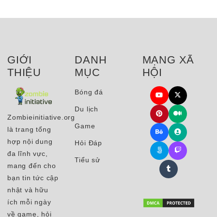
GIỚI
DANH
MẠNG XÃ
THIỆU
MỤC
HỘI
Bóng đá
Du lịch
Zombieinitiative.org
Game
là trang tổng
hợp nội dung
Hỏi Đáp
đa lĩnh vực,
Tiểu sử
mang đến cho
bạn tin tức cập
nhật và hữu
ích mỗi ngày
về game, hỏi