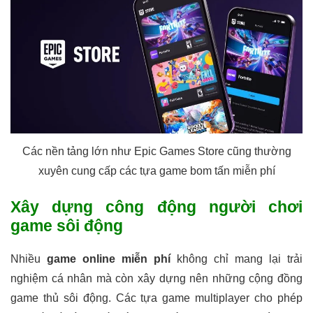
Các nền tảng lớn như Epic Games Store cũng thường
xuyên cung cấp các tựa game bom tấn miễn phí
Xây dựng công động người chơi
game sôi động
Nhiều
game online miễn phí
không chỉ mang lại trải
nghiệm cá nhân mà còn xây dựng nên những cộng đồng
game thủ sôi động. Các tựa game multiplayer cho phép