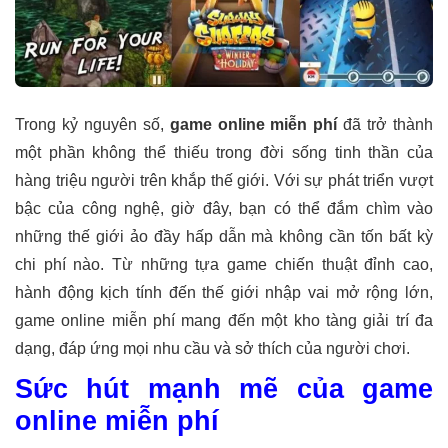
Trong kỷ nguyên số,
game online miễn phí
đã trở thành
một phần không thể thiếu trong đời sống tinh thần của
hàng triệu người trên khắp thế giới. Với sự phát triển vượt
bậc của công nghệ, giờ đây, bạn có thể đắm chìm vào
những thế giới ảo đầy hấp dẫn mà không cần tốn bất kỳ
chi phí nào. Từ những tựa game chiến thuật đỉnh cao,
hành động kịch tính đến thế giới nhập vai mở rộng lớn,
game online miễn phí mang đến một kho tàng giải trí đa
dạng, đáp ứng mọi nhu cầu và sở thích của người chơi.
Sức hút mạnh mẽ của game
online miễn phí