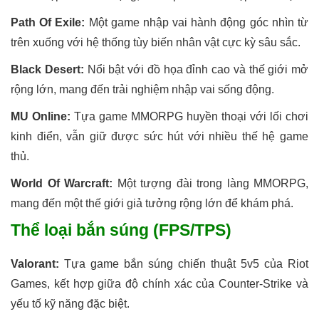
Path Of Exile:
Một game nhập vai hành động góc nhìn từ
trên xuống với hệ thống tùy biến nhân vật cực kỳ sâu sắc.
Black Desert:
Nổi bật với đồ họa đỉnh cao và thế giới mở
rộng lớn, mang đến trải nghiệm nhập vai sống động.
MU Online:
Tựa game MMORPG huyền thoại với lối chơi
kinh điển, vẫn giữ được sức hút với nhiều thế hệ game
thủ.
World Of Warcraft:
Một tượng đài trong làng MMORPG,
mang đến một thế giới giả tưởng rộng lớn để khám phá.
Thể loại bắn súng (FPS/TPS)
Valorant:
Tựa game bắn súng chiến thuật 5v5 của Riot
Games, kết hợp giữa độ chính xác của Counter-Strike và
yếu tố kỹ năng đặc biệt.