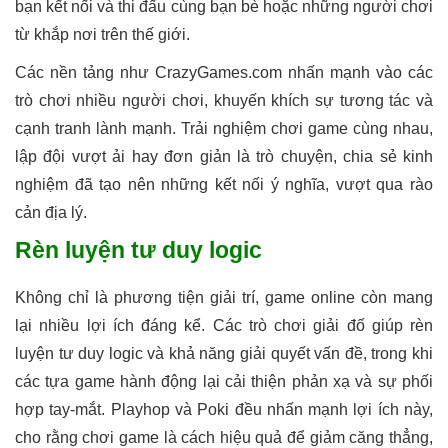
bạn kết nối và thi đấu cùng bạn bè hoặc những người chơi
từ khắp nơi trên thế giới.
Các nền tảng như CrazyGames.com nhấn mạnh vào các
trò chơi nhiều người chơi, khuyến khích sự tương tác và
cạnh tranh lành mạnh. Trải nghiệm chơi game cùng nhau,
lập đội vượt ải hay đơn giản là trò chuyện, chia sẻ kinh
nghiệm đã tạo nên những kết nối ý nghĩa, vượt qua rào
cản địa lý.
Rèn luyện tư duy logic
Không chỉ là phương tiện giải trí, game online còn mang
lại nhiều lợi ích đáng kể. Các trò chơi giải đố giúp rèn
luyện tư duy logic và khả năng giải quyết vấn đề, trong khi
các tựa game hành động lại cải thiện phản xạ và sự phối
hợp tay-mắt. Playhop và Poki đều nhấn mạnh lợi ích này,
cho rằng chơi game là cách hiệu quả để giảm căng thẳng,