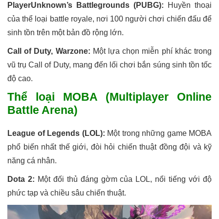
PlayerUnknown’s Battlegrounds (PUBG):
Huyền thoại
của thể loại battle royale, nơi 100 người chơi chiến đấu để
sinh tồn trên một bản đồ rộng lớn.
Call of Duty, Warzone:
Một lựa chọn miễn phí khác trong
vũ trụ Call of Duty, mang đến lối chơi bắn súng sinh tồn tốc
độ cao.
Thể loại MOBA (Multiplayer Online
Battle Arena)
League of Legends (LOL):
Một trong những game MOBA
phổ biến nhất thế giới, đòi hỏi chiến thuật đồng đội và kỹ
năng cá nhân.
Dota 2:
Một đối thủ đáng gờm của LOL, nổi tiếng với độ
phức tạp và chiều sâu chiến thuật.